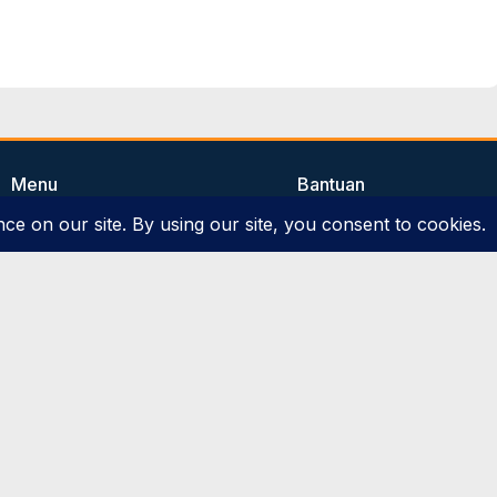
Menu
Bantuan
Beranda
Tata Cara PPDB
Persyaratan PPDB
Profile
Kontak Kami
Artikel
Kebijakan Privasi
Hasil PPDB
Pengaduan Layanan
Informasi
Kontak
SMP-SMA JAGAT'ARSY © All rights reserved
by JAGAT'ARS