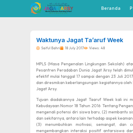
Beranda
P
dibuat oleh rrdigital.id
Waktunya Jagat Ta’aruf Week
Saiful Bahri
18 July 2017
Views: 48
MPLS (Masa Pengenalan Lingkungan Sekolah) ata
Pesantren Peradaban Dunia Jagat ‘Arsy telah dimu
efektif mulai tanggal 17 sampai dengan 23 Juli 201
dan diresmikan keberlangsungan kegiatannya oleh 
Jagat ‘Arsy.
Tujuan diadakannya Jagat Taaruf Week kali ini 
Kebudayaan Nomor 18 Tahun 2016 Tentang Pengenala
mengenali potensi diri siswa baru, (2) membantu 
dan sekitarnya, antara lain terhadap aspek keaman
(3) menumbuhkan motivasi, semangat, dan ca
mengembangkan interaksi positif antarsiswa da