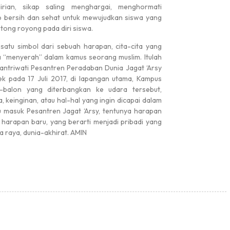
dirian, sikap saling menghargai, menghormati
p bersih dan sehat untuk mewujudkan siswa yang
gotong royong pada diri siswa.
satu simbol dari sebuah harapan, cita-cita yang
a “menyerah” dalam kamus seorang muslim. Itulah
santriwati Pesantren Peradaban Dunia Jagat ‘Arsy
 pada 17 Juli 2017, di lapangan utama, Kampus
-balon yang diterbangkan ke udara tersebut,
a, keinginan, atau hal-hal yang ingin dicapai dalam
u masuk Pesantren Jagat ‘Arsy, tentunya harapan
, harapan baru, yang berarti menjadi pribadi yang
ya raya, dunia-akhirat. AMIN