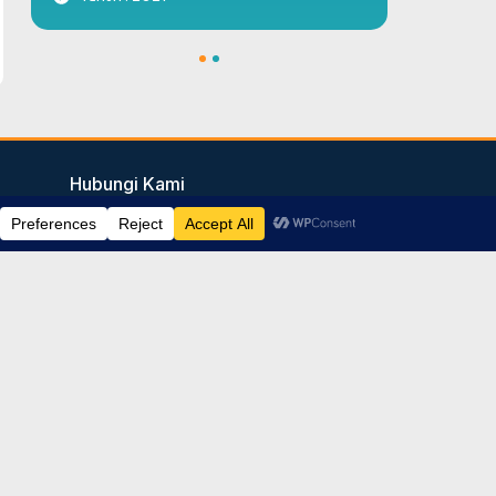
1
2
Hubungi Kami
info@jagatarsy.sch.id
https://wa.me/628111543738
081-1154-3738
Ikuti Kami
Y