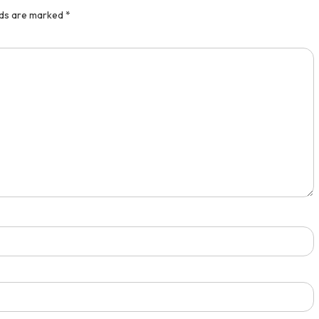
lds are marked
*
Juara 1