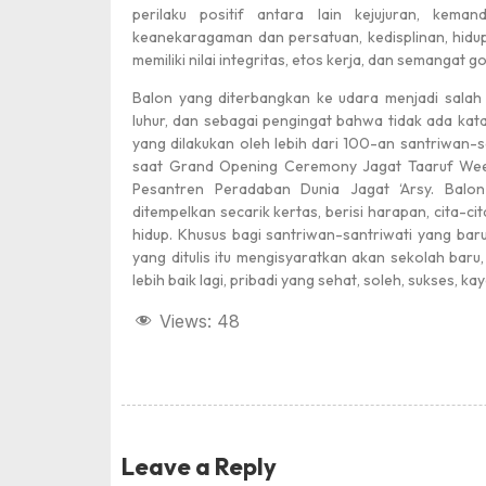
perilaku positif antara lain kejujuran, keman
keanekaragaman dan persatuan, kedisplinan, hidu
memiliki nilai integritas, etos kerja, dan semangat 
Balon yang diterbangkan ke udara menjadi salah 
luhur, dan sebagai pengingat bahwa tidak ada kat
yang dilakukan oleh lebih dari 100-an santriwan-
saat Grand Opening Ceremony Jagat Taaruf Week
Pesantren Peradaban Dunia Jagat ‘Arsy. Balon
ditempelkan secarik kertas, berisi harapan, cita-cit
hidup. Khusus bagi santriwan-santriwati yang bar
yang ditulis itu mengisyaratkan akan sekolah baru
lebih baik lagi, pribadi yang sehat, soleh, sukses, ka
Views:
48
Leave a Reply