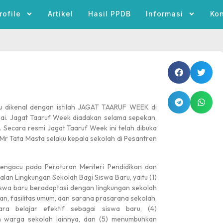
rofile
Artikel
Hasil PPDB
Informasi
Ko
u dikenal dengan istilah JAGAT TAARUF WEEK di
lai. Jagat Taaruf Week diadakan selama sepekan,
7. Secara resmi Jagat Taaruf Week ini telah dibuka
Mr Tata Masta selaku kepala sekolah di Pesantren
mengacu pada Peraturan Menteri Pendidikan dan
n Lingkungan Sekolah Bagi Siswa Baru, yaitu (1)
siswa baru beradaptasi dengan lingkungan sekolah
an, fasilitas umum, dan sarana prasarana sekolah,
ra belajar efektif sebagai siswa baru, (4)
n warga sekolah lainnya, dan (5) menumbuhkan