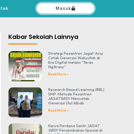
ntak
Masuk
Kabar Sekolah Lainnya
Strategi Pesantren Jagat ‘Arsy
Cetak Generasi Waliyullah di
Era Digital melalui “Teras
Ng’Arasy”
Read More »
Research Based Learning (RBL)
SMP: Metode Pesantren
JAGAT’ARSY Mencetak
Generasi Ulul Albab
Read More »
Karya Perdana Santri JAGAT
‘ARSY Persembahan Spesial di