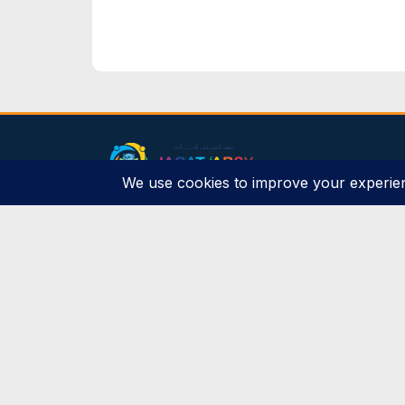
dibuat oleh rrdigital.id
Pesantren Peradaban Dunia JAGAT
'ARSY
Komplek Nusaloka BSD, Sektor 14-6, Jalan
Yapen Raya No. 21, Rawa Mekar Jaya,
Kecamatan Serpong, Kota Tangerang
Selatan, Banten