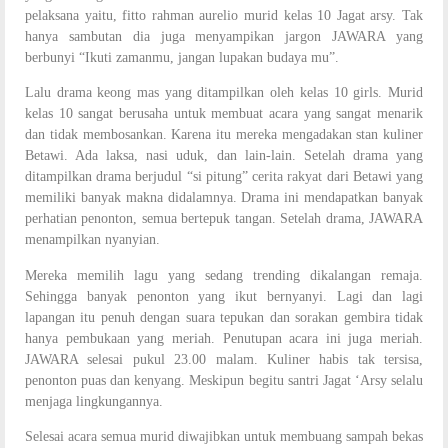
pelaksana yaitu, fitto rahman aurelio murid kelas 10 Jagat arsy. Tak
hanya sambutan dia juga menyampikan jargon JAWARA yang
berbunyi “Ikuti zamanmu, jangan lupakan budaya mu”.
Lalu drama keong mas yang ditampilkan oleh kelas 10 girls. Murid
kelas 10 sangat berusaha untuk membuat acara yang sangat menarik
dan tidak membosankan. Karena itu mereka mengadakan stan kuliner
Betawi. Ada laksa, nasi uduk, dan lain-lain. Setelah drama yang
ditampilkan drama berjudul “si pitung” cerita rakyat dari Betawi yang
memiliki banyak makna didalamnya. Drama ini mendapatkan banyak
perhatian penonton, semua bertepuk tangan. Setelah drama, JAWARA
menampilkan nyanyian.
Mereka memilih lagu yang sedang trending dikalangan remaja.
Sehingga banyak penonton yang ikut bernyanyi. Lagi dan lagi
lapangan itu penuh dengan suara tepukan dan sorakan gembira tidak
hanya pembukaan yang meriah. Penutupan acara ini juga meriah.
JAWARA selesai pukul 23.00 malam. Kuliner habis tak tersisa,
penonton puas dan kenyang. Meskipun begitu santri Jagat ‘Arsy selalu
menjaga lingkungannya.
Selesai acara semua murid diwajibkan untuk membuang sampah bekas