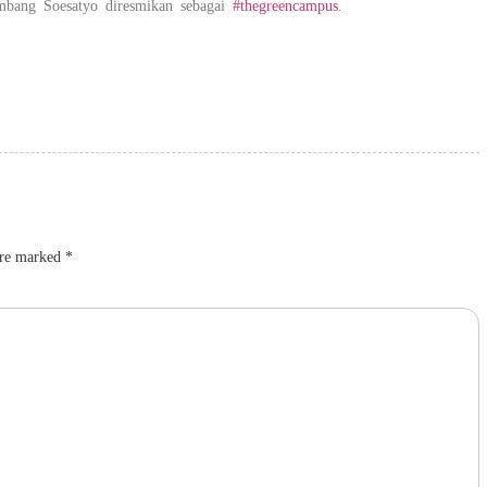
mbang Soesatyo diresmikan sebagai
#thegreencampus
.
are marked
*