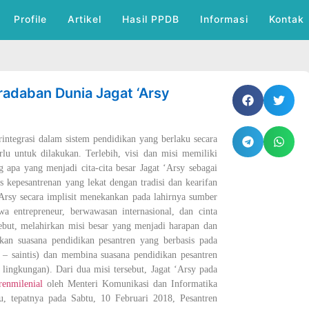
Profile
Artikel
Hasil PPDB
Informasi
Kontak
eradaban Dunia Jagat ‘Arsy
rintegrasi dalam sistem pendidikan yang berlaku secara
erlu untuk dilakukan. Terlebih, visi dan misi memiliki
 apa yang menjadi cita-cita besar Jagat ‘Arsy sebagai
 kepesantrenan yang lekat dengan tradisi dan kearifan
‘Arsy secara implisit menekankan pada lahirnya sumber
wa entrepreneur, berwawasan internasional, dan cinta
ebut, melahirkan misi besar yang menjadi harapan dan
ukan suasana pendidikan pesantren yang berbasis pada
 – saintis) dan membina suasana pendidikan pesantren
 lingkungan). Dari dua misi tersebut, Jagat ‘Arsy pada
renmilenial
oleh Menteri Komunikasi dan Informatika
u, tepatnya pada Sabtu, 10 Februari 2018, Pesantren