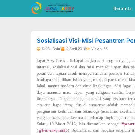
Beranda
dibuat oleh rrdigital.id
Sosialisasi Visi-Misi Pesantren P
Saiful Bahri
9 April 2018
Views: 66
Jagat Arsy Press – Sebagai bagian dari program yang te
internal, sosialisasi visi dan misi menjadi urgen dan p
peran dan tujuan untuk mempersamakan persepsi tentang
lembaga pendidikan Islam yang mengedepankan ciri khas
lokal, namun modern dan cinta lingkungan. Visi Jagat 
daya manusia masa depan yang religius, saintis, berji
lingkungan. Dengan mengemban visi yang visioner ters
cita-cita Jagat ‘Arsy, dua di antaranya adalah memad
penguasaan keilmuan dan teknologi (academic excellent
yang berbasis pada kecintaan terhadap lingkungan (cinta
Sabtu, 10 Maret 2018, lalu diresmikan sebagai
#pesant
(
@kemenkominfo
) Rudiantara, dan sebulan sebelum it