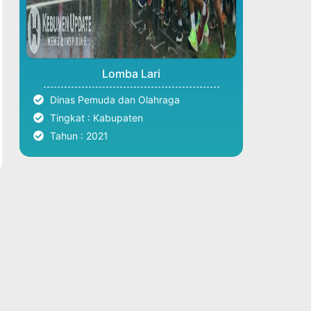
Lomba Lari
Dinas Pemuda dan Olahraga
Tingkat : Kabupaten
Tahun : 2021
Hubungi Kami
info@jagatarsy.sch.id
https://wa.me/628111543738
081-1154-3738