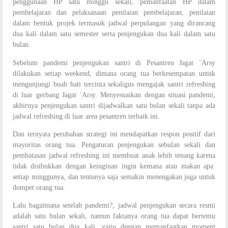
penggunaan HP satu minggu sekali, pemanfaatan HP dalam
pembelajaran dan pelaksanaan penilaian pembelajaran, penilaian
dalam bentuk projek termasuk jadwal perpulangan yang dirancang
dua kali dalam satu semester serta penjengukan dua kali dalam satu
bulan.
Sebelum pandemi penjengukan santri di Pesantren Jagat `Arsy
dilakukan setiap weekend, dimana orang tua berkesempatan untuk
mengunjungi buah hati tercinta sekaligus mengajak santri refreshing
di luar gerbang Jagat `Arsy. Menyesuaikan dengan situasi pandemi,
akhirnya penjengukan santri dijadwalkan satu bulan sekali tanpa ada
jadwal refreshing di luar area pesantren terbaik ini.
Dan ternyata perubahan strategi ini mendapatkan respon positif dari
mayoritas orang tua. Pengaturan penjengukan sebulan sekali dan
pembatasan jadwal refreshing ini membuat anak lebih tenang karena
tidak disibukkan dengan keinginan ingin kemana atau makan apa
setiap minggunya, dan tentunya saja semakin menengakan juga untuk
dompet orang tua.
Lalu bagaimana setelah pandemi?, jadwal penjengukan secara resmi
adalah satu bulan sekali, namun faktanya orang tua dapat bertemu
santri satu bulan dua kali, yaitu dengan memanfaatkan moment