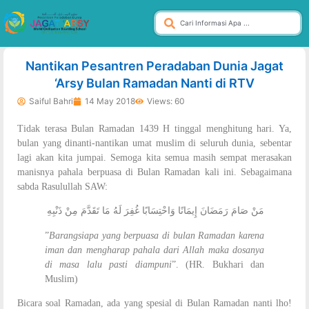
dibuat oleh rrdigital.id
Nantikan Pesantren Peradaban Dunia Jagat
‘Arsy Bulan Ramadan Nanti di RTV
Saiful Bahri
14 May 2018
Views: 60
Tidak terasa Bulan Ramadan 1439 H tinggal menghitung hari. Ya,
bulan yang dinanti-nantikan umat muslim di seluruh dunia, sebentar
lagi akan kita jumpai. Semoga kita semua masih sempat merasakan
manisnya pahala berpuasa di Bulan Ramadan kali ini. Sebagaimana
sabda Rasulullah SAW:
مَنْ صَامَ رَمَضَانَ إِيمَانًا وَاحْتِسَابًا غُفِرَ لَهُ مَا تَقَدَّمَ مِنْ ذَنْبِهِ
”
Barangsiapa yang berpuasa di bulan Ramadan karena
iman dan mengharap pahala dari Allah maka dosanya
di masa lalu pasti diampuni
”. (HR. Bukhari dan
Muslim)
Bicara soal Ramadan, ada yang spesial di Bulan Ramadan nanti lho!