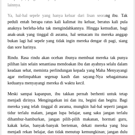
lainnya.
Ya, hal-hal sepele yang hanya keluar dari lisan seora
ng
ibu
. Tak
peduli entah berapa ratus kali kalimat itu keluar, beratus kali pula
anaknya berleha-leha tak mengindahkannya. Hingga kemudian, bagi
anak-anak
yang tinggal di
asrama
, hal semacam itu mereka anggap
bukan lagi hal sepele yang tidak ingin mereka dengar di pagi, siang
dan sore harinya.
Rindu
.
Rasa rindu akan ocehan ibunya
membuat mereka tak punya
pilihan lain selain senantiasa mendoakan
ibu
dan
ayahnya
selalu dalam
keadaan sehat, meminta perlindungan kepada yang Maha Menyayangi
agar melimpahkan segenap kasih dan sayang-Nya sebagaimana
keduanya menyayangi mereka di waktu kecil.
Meski sampai kapanpun,
ibu
takkan pernah berhenti untuk tetap
menjadi dirinya. Mengingatkan ini dan itu, begini dan begitu. Bagi
mereka yang telah tinggal di asrama, mungkin hal-hal seperti jangan
tidur terlalu malam, jangan lupa belajar, uang saku jangan terlalu
dihambur-hamburkan, jangan pilih-pilih makanan, hormati guru,
kakak kelas, banyak-banyak berteman, dekati mereka yang bisa
menjadi rekan belajar, dan tidak menutup kemungkinan; jangan dulu