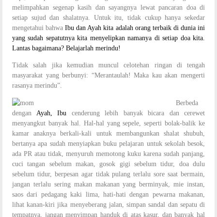
melimpahkan segenap kasih dan sayangnya lewat pancaran doa di
setiap sujud dan shalatnya. Untuk itu, tidak cukup hanya sekedar
mengetahui bahwa
Ibu
dan
Ayah
kita adalah orang terbaik di dunia ini
yang sudah sepatutnya kita menyelipkan namanya di setiap doa kita.
Lantas bagaimana? Belajarlah merindu!
Tidak salah jika kemudian muncul celotehan ringan di tengah
masyarakat yang berbunyi: “Merantaulah! Maka kau akan mengerti
rasanya merindu”.
Berbe
da
dengan
Ayah
,
Ibu
cenderung lebih banyak bicara dan cerewet
menyangkut banyak hal. Hal-hal yang sepele, seperti bolak-balik ke
kamar anaknya berkali-kali untuk membangunkan shalat shubuh,
bertanya apa sudah menyiapkan buku pelajaran untuk sekolah besok,
ada PR atau tidak, menyuruh memotong kuku karena sudah panjang,
cuci tangan sebelum makan, gosok gigi sebelum tidur, doa dulu
sebelum tidur, berpesan agar tidak pulang terlalu sore saat bermain,
jangan terlalu sering makan makanan yang berminyak, mie instan,
saos dari pedagang kaki lima, hati-hati dengan pewarna makanan,
lihat kanan-kiri jika menyeberang jalan, simpan sandal dan sepatu di
tempatnya, jangan menyimpan handuk di atas kasur, dan banyak hal