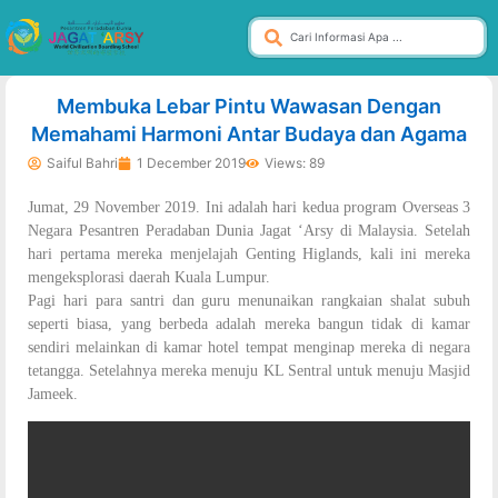
dibuat oleh rrdigital.id
Membuka Lebar Pintu Wawasan Dengan
Memahami Harmoni Antar Budaya dan Agama
Saiful Bahri
1 December 2019
Views: 89
Jumat, 29 November 2019. Ini adalah hari kedua program Overseas 3
Negara Pesantren Peradaban Dunia Jagat ‘Arsy di Malaysia. Setelah
hari pertama mereka menjelajah Genting Higlands, kali ini mereka
mengeksplorasi daerah Kuala Lumpur.
Pagi hari para santri dan guru menunaikan rangkaian shalat subuh
seperti biasa, yang berbeda adalah mereka bangun tidak di kamar
sendiri melainkan di kamar hotel tempat menginap mereka di negara
tetangga. Setelahnya mereka menuju KL Sentral untuk menuju Masjid
Jameek.