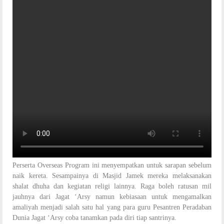
Perserta Overseas Program ini menyempatkan untuk sarapan sebelum
naik kereta. Sesampainya di Masjid Jamek mereka melaksanakan
shalat dhuha dan kegiatan religi lainnya. Raga boleh ratusan mil
jauhnya dari Jagat ‘Arsy namun kebiasaan untuk mengamalkan
amaliyah menjadi salah satu hal yang para guru Pesantren Peradaban
Dunia Jagat ‘Arsy coba tanamkan pada diri tiap santrinya.