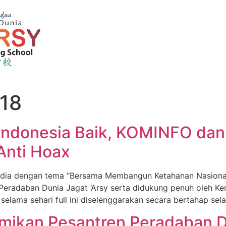
018
ndonesia Baik, KOMINFO dan 
Anti Hoax
dia dengan tema “Bersama Membangun Ketahanan Nasional R
n Peradaban Dunia Jagat ‘Arsy serta didukung penuh oleh K
lama sehari full ini diselenggarakan secara bertahap selama
ikan Pesantren Peradaban Du