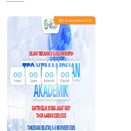
5-6 November2025
0
0
0
0
0
0
0
0
Hari
Jam
Menit
Detik